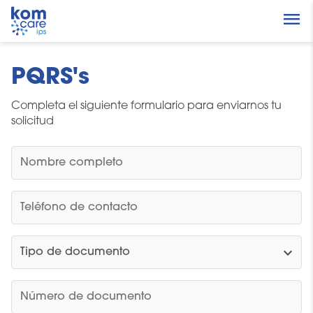
menu
PQRS's
Completa el siguiente formulario para enviarnos tu
solicitud
expand_more